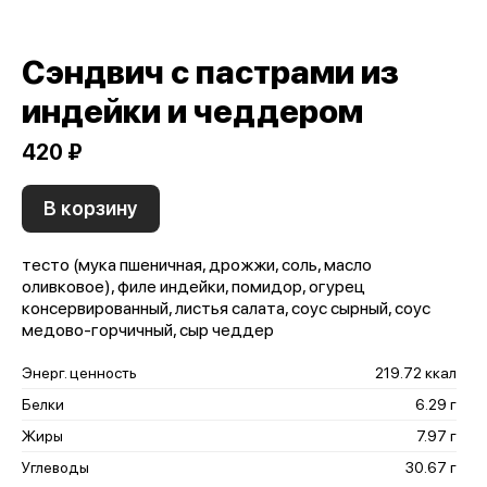
Сэндвич с пастрами из
индейки и чеддером
420 ₽
В корзину
тесто (мука пшеничная, дрожжи, соль, масло
оливковое), филе индейки, помидор, огурец
консервированный, листья салата, соус сырный, соус
медово-горчичный, сыр чеддер
Энерг. ценность
219.72 ккал
Белки
6.29 г
Жиры
7.97 г
Углеводы
30.67 г