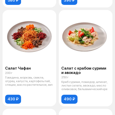
580 ₽
390 ₽
Салат Чафан
Салат с крабом сурими
и авокадо
200 г
250 г
Говядина, морковь, свекла,
огурец. капуста, картофель пай,
Краб сурими, помидор, шпинат,
специи, масло растительное, зап
листья салата, авокадо, масло
оливковое, бальзамический кре
430 ₽
490 ₽