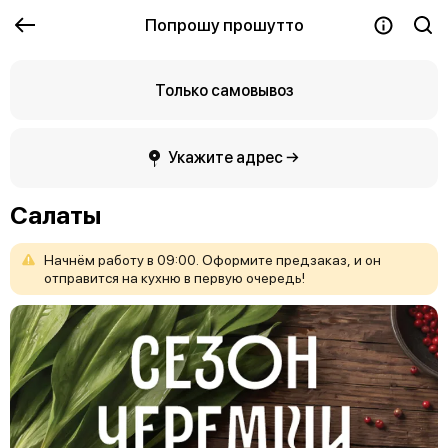
Попрошу прошутто
Только самовывоз
Укажите адрес →
Салаты
Начнём
работу
в
09:00.
Оформите
предзаказ,
и
он
отправится
на
кухню
в
первую
очередь!