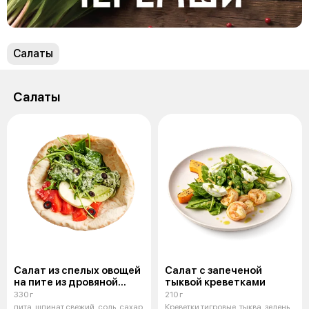
Салаты
Салаты
Салат из спелых овощей
Салат с запеченой
на пите из дровяной
тыквой креветками
печи
330 г
210 г
пита, шпинат свежий, соль, сахар
Креветки тигровые, тыква, зелень,