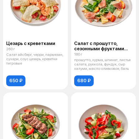
Цезарь с креветками
Салат с прошутто,
сезонными фруктами
260 г
и халуми
180 г
Салат айсберг, черри, пармезан,
сухари, соус цезарь, креветки
прошутто, хурма, шпинат, листья
тигровые
салата, руккола, фундук, сыр
халуми, масло оливковое, баль
650 ₽
680 ₽