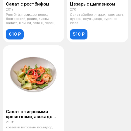
Салат с ростбифом
Цезарь с цыпленком
201 г
270 г
Ростбиф, помидор, перец
Салат айсберг, черри, пармезан,
болгарский, редис, листья
сухари, соус цезарь, куриное
салата, шпинат, зелень, перец
филе
чили, орех
610 ₽
510 ₽
Салат с тигровыми
креветками, авокадо
и каперсами
210 г
креветки тигровые, помидор,