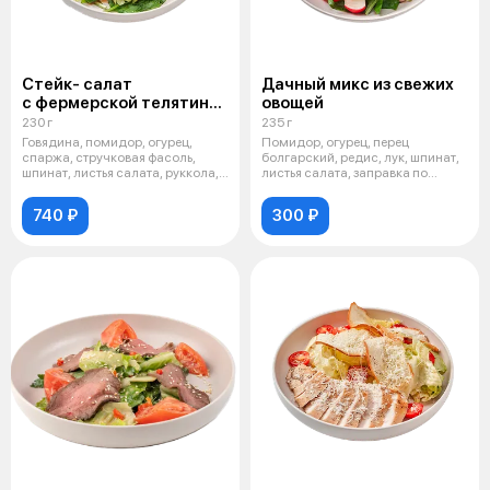
Стейк- салат
Дачный микс из свежих
с фермерской телятиной
овощей
и спаржей
230 г
235 г
Говядина, помидор, огурец,
Помидор, огурец, перец
спаржа, стручковая фасоль,
болгарский, редис, лук, шпинат,
шпинат, листья салата, руккола,
листья салата, заправка по
масл
вашему в
740 ₽
300 ₽