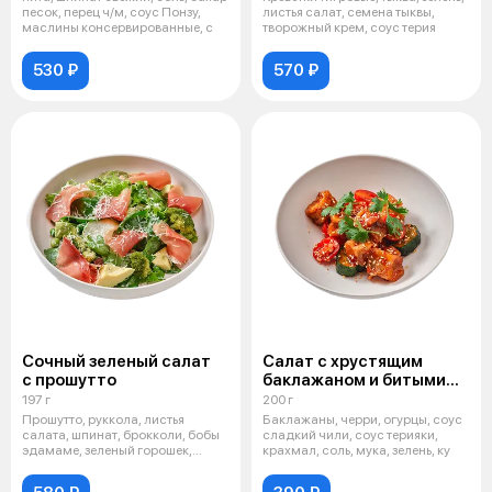
песок, перец ч/м, соус Понзу,
листья салат, семена тыквы,
маслины консервированные, с
творожный крем, соус терия
530 ₽
570 ₽
Сочный зеленый салат
Салат с хрустящим
с прошутто
баклажаном и битыми
огурцами
197 г
200 г
Прошутто, руккола, листья
Баклажаны, черри, огурцы, соус
салата, шпинат, брокколи, бобы
сладкий чили, соус терияки,
эдамаме, зеленый горошек,
крахмал, соль, мука, зелень, ку
цукини,