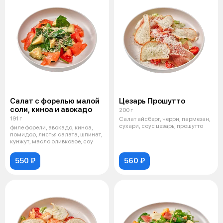
Салат с форелью малой
Цезарь Прошутто
соли, киноа и авокадо
200 г
191 г
Салат айсберг, черри, пармезан,
сухари, соус цезарь, прошутто
филе форели, авокадо, киноа,
помидор, листья салата, шпинат,
кунжут, масло оливковое, соу
550 ₽
560 ₽