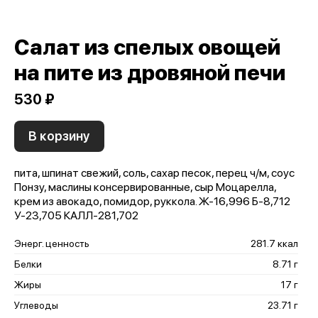
Салат из спелых овощей
на пите из дровяной печи
530 ₽
В корзину
пита, шпинат свежий, соль, сахар песок, перец ч/м, соус
Понзу, маслины консервированные, сыр Моцарелла,
крем из авокадо, помидор, руккола. Ж-16,996 Б-8,712
У-23,705 КАЛЛ-281,702
Энерг. ценность
281.7 ккал
Белки
8.71 г
Жиры
17 г
Углеводы
23.71 г