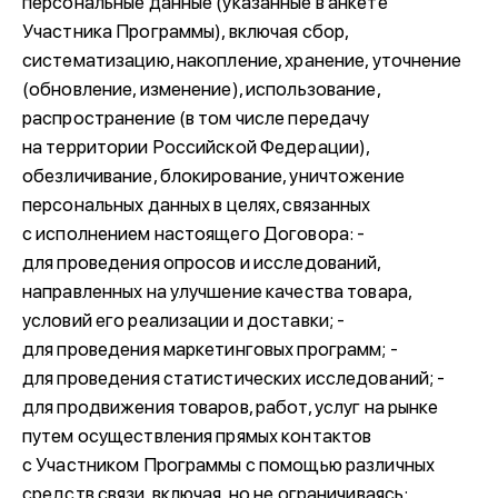
персональные данные (указанные в анкете
Участника Программы), включая сбор,
систематизацию, накопление, хранение, уточнение
(обновление, изменение), использование,
распространение (в том числе передачу
на территории Российской Федерации),
обезличивание, блокирование, уничтожение
персональных данных в целях, связанных
с исполнением настоящего Договора: -
для проведения опросов и исследований,
направленных на улучшение качества товара,
условий его реализации и доставки; -
для проведения маркетинговых программ; -
для проведения статистических исследований; -
для продвижения товаров, работ, услуг на рынке
путем осуществления прямых контактов
с Участником Программы с помощью различных
средств связи, включая, но не ограничиваясь: