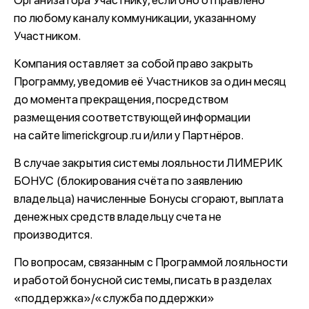
Организатора Участнику, если оно отправлено
по любому каналу коммуникации, указанному
Участником.
Компания оставляет за собой право закрыть
Программу, уведомив её Участников за один месяц
до момента прекращения, посредством
размещения соответствующей информации
на сайте limerickgroup.ru и/или у Партнёров.
В случае закрытия системы лояльности ЛИМЕРИК
БОНУС (блокирования счёта по заявлению
владельца) начисленные Бонусы сгорают, выплата
денежных средств владельцу счета не
производится.
По вопросам, связанным с Программой лояльности
и работой бонусной системы, писать в разделах
«поддержка»/«служба поддержки»