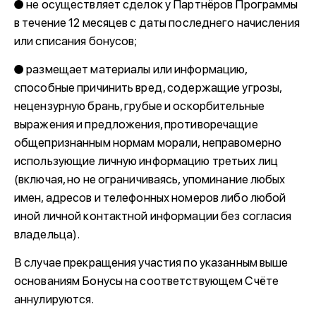
● не осуществляет сделок у Партнёров Программы
в течение 12 месяцев с даты последнего начисления
или списания бонусов;
● размещает материалы или информацию,
способные причинить вред, содержащие угрозы,
нецензурную брань, грубые и оскорбительные
выражения и предложения, противоречащие
общепризнанным нормам морали, неправомерно
использующие личную информацию третьих лиц
(включая, но не ограничиваясь, упоминание любых
имен, адресов и телефонных номеров либо любой
иной личной контактной информации без согласия
владельца).
В случае прекращения участия по указанным выше
основаниям Бонусы на соответствующем Счёте
аннулируются.