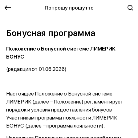
Попрошу прошутто
Бонусная программа
Положение о Бонусной системе ЛИМЕРИК
БОНУС
(редакция от 01.06.2026)
Настоящее Положение о Бонусной системе
ЛИМЕРИК (далее – Положение) регламентирует
порядок и условия предоставления бонусов
Участникам программы лояльности ЛИМЕРИК
БОНУС (далее – программа лояльности).