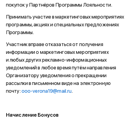
покупок у Партнёров Программы Лояльности.
Принимать участие в маркетинговых мероприятиях
программы, акциях и специальных предложениях
Программы.
Участник вправе отказаться от получения
информации о маркетинговых мероприятиях
и любых других рекламно-информационных
уведомлений в любое время путём направления
Организатору уведомления о прекращении
рассылки в письменном виде на электронную
почту:
ooo-verona19@mail.ru
.
Начисление Бонусов