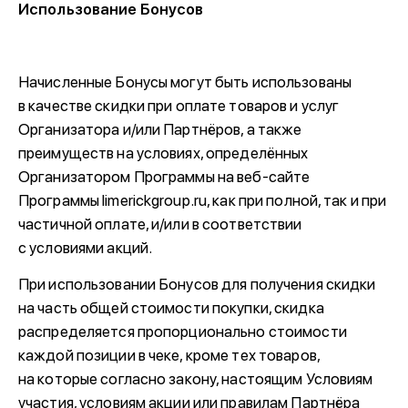
Использование Бонусов
Начисленные Бонусы могут быть использованы
в качестве скидки при оплате товаров и услуг
Организатора и/или Партнёров, а также
преимуществ на условиях, определённых
Организатором Программы на веб-сайте
Программы limerickgroup.ru, как при полной, так и при
частичной оплате, и/или в соответствии
с условиями акций.
При использовании Бонусов для получения скидки
на часть общей стоимости покупки, скидка
распределяется пропорционально стоимости
каждой позиции в чеке, кроме тех товаров,
на которые согласно закону, настоящим Условиям
участия, условиям акции или правилам Партнёра