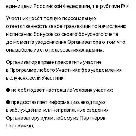
единицами Российской Федерации, т.е. рублями РФ.
Участник несёт полную персональную
ответственность за все транзакции по начислению
и списанию бонусов со своего бонусного счета
до момента уведомления Организатора о том, что
она выбыла из его пользования/владения.
Организатор вправе прекратить участие
в Программе любого Участника без уведомления
в случаях, если Участник:
● не соблюдает настоящие Условия участия;
● предоставляет информацию, вводящую
в заблуждение, или неправильные сведения
Организатору и/или любому из Партнёров
Программы;