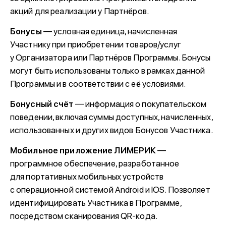
акций для реализации у Партнёров.
Бонусы
— условная единица, начисленная
Участнику при приобретении товаров/услуг
у Организатора или Партнёров Программы. Бонусы
могут быть использованы только в рамках данной
Программы и в соответствии с её условиями.
Бонусный счёт
— информация о покупательском
поведении, включая суммы доступных, начисленных,
использованных и других видов Бонусов Участника.
Мобильное приложение ЛИМЕРИК
—
программное обеспечение, разработанное
для портативных мобильных устройств
с операционной системой Android и IOS. Позволяет
идентифицировать Участника в Программе,
посредством сканирования QR-кода.