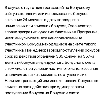
В случае отсутствия транзакций по Бонусному
счёту, накопления или использования бонусов
в течение 24 месяцев с даты последнего
начисления или списания бонусов, Организатор
вправе прекратить участие Участника в Программе,
и/или аннулировать все неиспользованные
Участником Бонусы, находящиеся на счёте такого
Участника. При единоразовом поступлении бонусов
срок их действия ограничен 365-днями, на 357-й
день эти бонусы аннулируются с Бонусного счета,
в том числе при условии частичного использования
и наличия остатка с момента поступления их.
Наличие транзакций или использование бонусов не
влияет на срок действия при единоразовом
поступлении бонусов на Бонусном счете.