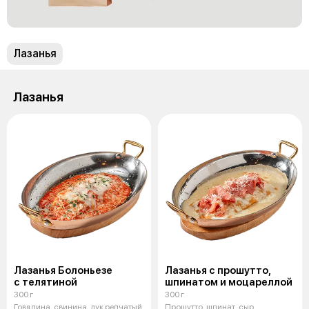
Лазанья
Лазанья
Лазанья Болоньезе
Лазанья с прошутто,
с телятиной
шпинатом и моцареллой
300 г
300 г
Говядина, свинина, лук репчатый,
Прошутто, шпинат, сыр