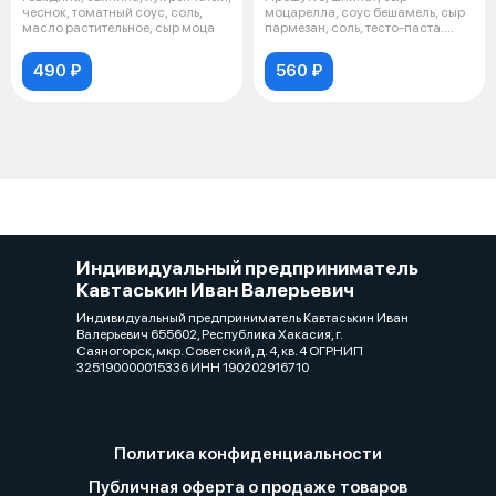
чеснок, томатный соус, соль,
моцарелла, соус бешамель, сыр
масло растительное, сыр моца
пармезан, соль, тесто-паста.
Выход: 30
490 ₽
560 ₽
Индивидуальный предприниматель
Кавтаськин Иван Валерьевич
Индивидуальный предприниматель Кавтаськин Иван
Валерьевич 655602, Республика Хакасия, г.
Саяногорск, мкр. Советский, д. 4, кв. 4 ОГРНИП
325190000015336 ИНН 190202916710
Политика конфиденциальности
Публичная оферта о продаже товаров