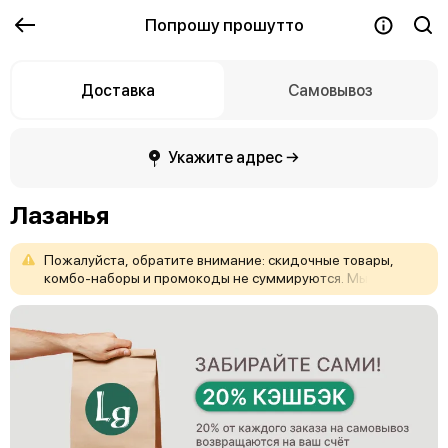
Попрошу прошутто
Доставка
Самовывоз
Укажите адрес →
Лазанья
Пожалуйста,
обратите
внимание:
скидочные
товары,
комбо-наборы
и
промокоды
не
суммируются.
Мы
рекомендуем
выбрать
наиболее
выгодный
для
вас
вариант.