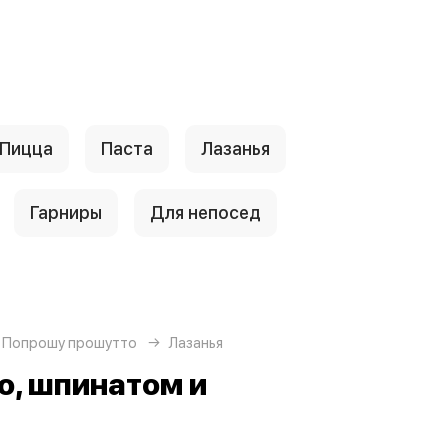
Пицца
Паста
Лазанья
Гарниры
Для непосед
 Попрошу прошутто
Лазанья
о, шпинатом и