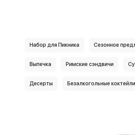
{{ textContacts }}
Набор для Пикника
Сезонное пред
Выпечка
Римские сэндвичи
Су
Десерты
Безалкогольные коктейл