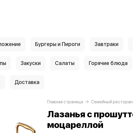
ложение
Бургеры и Пироги
Завтраки
пы
Закуски
Салаты
Горячие блюда
и
Доставка
Главная страница
Семейный ресторан
Лазанья с прошутт
моцареллой