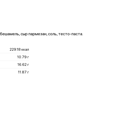
бешамель, сыр пармезан, соль, тесто-паста.
229.18 ккал
10.79 г
16.62 г
11.87 г