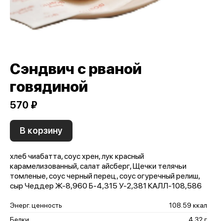
Сэндвич с рваной
говядиной
570 ₽
В корзину
хлеб чиабатта, соус хрен, лук красный
карамелизованный, салат айсберг, Щечки телячьи
томленые, соус черный перец, соус огуречный релиш,
сыр Чеддер Ж-8,960 Б-4,315 У-2,381 КАЛЛ-108,586
Энерг. ценность
108.59 ккал
Белки
4.32 г