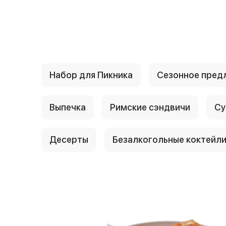
{{ textContacts }}
Набор для Пикника
Сезонное пред
Выпечка
Римские сэндвичи
Су
Десерты
Безалкогольные коктейл