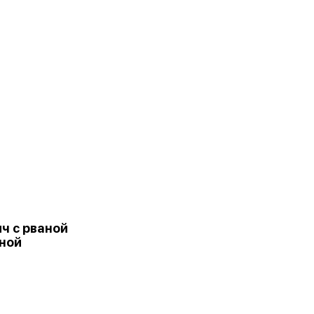
ч с рваной
ной