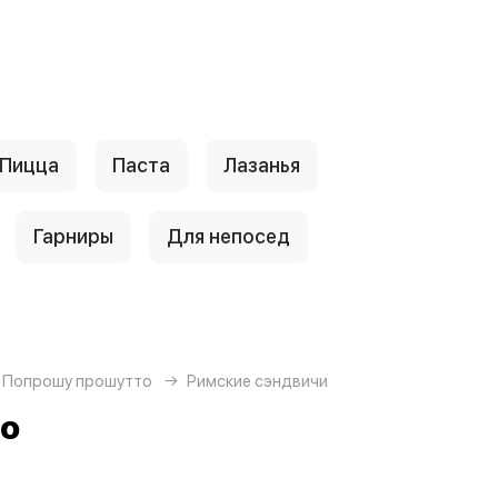
Пицца
Паста
Лазанья
Гарниры
Для непосед
 Попрошу прошутто
Римские сэндвичи
то