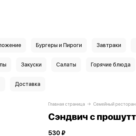
ложение
Бургеры и Пироги
Завтраки
пы
Закуски
Салаты
Горячие блюда
и
Доставка
Главная страница
Семейный ресторан
Сэндвич с прошут
530 ₽