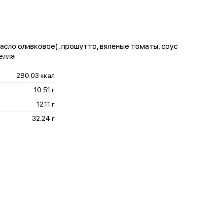
масло оливковое), прошутто, вяленые томаты, соус
елла
280.03 ккал
10.51 г
12.11 г
32.24 г