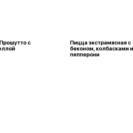
Прошутто с
Пицца экстрамясная с
еллой
беконом, колбасками 
пепперони