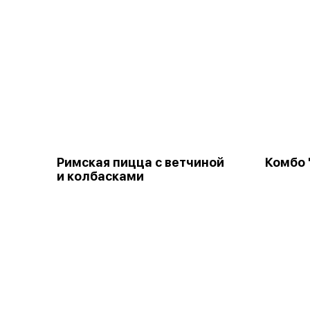
Римская пицца с ветчиной
Комбо 
и колбасками