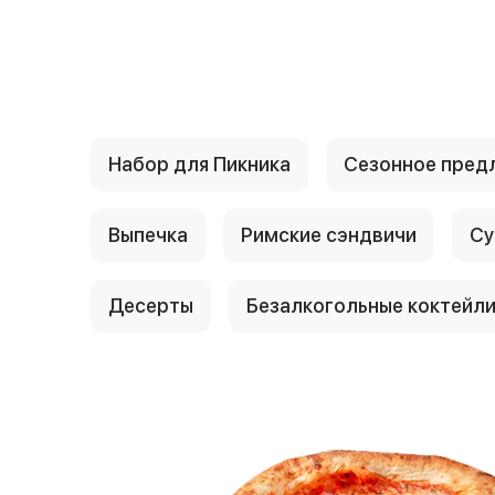
{{ textContacts }}
Набор для Пикника
Сезонное пред
Выпечка
Римские сэндвичи
Су
Десерты
Безалкогольные коктейл