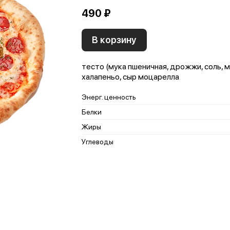
490 ₽
В корзину
тесто (мука пшеничная, дрожжи, соль, м
халапеньо, сыр моцарелла
Энерг. ценность
Белки
Жиры
Углеводы