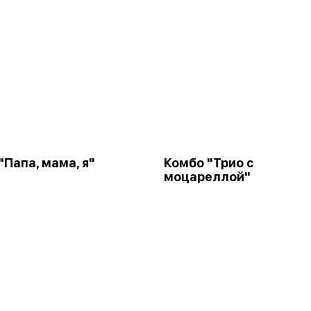
"Папа, мама, я"
Комбо "Трио с
моцареллой"