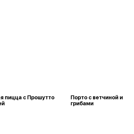
я пицца с Прошутто
Порто с ветчиной и
ей
грибами