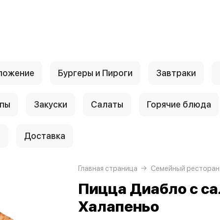
ложение
Бургеры и Пироги
Завтраки
пы
Закуски
Салаты
Горячие блюда
и
Доставка
Главная страница
Семейный ресторан
Пицца Диабло с са
Халапеньо