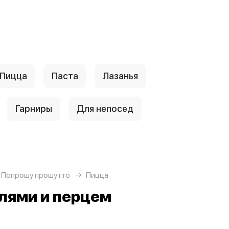
Пицца
Паста
Лазанья
Гарниры
Для непосед
 Попрошу прошутто
Пицца
лями и перцем