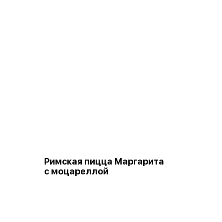
Римская пицца Маргарита
с моцареллой