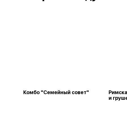
Комбо "Семейный совет"
Римска
и груш