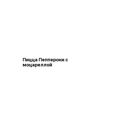
Пицца Пепперони с
моцареллой