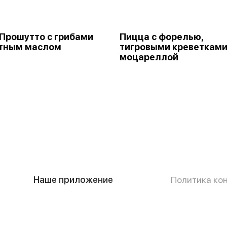
Прошутто с грибами
Пицца с форелью,
атным маслом
тигровыми креветками
моцареллой
Наше приложение
Политика ко
Публичная о
способом