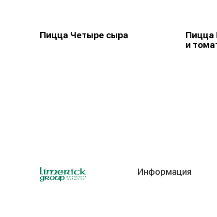
Пицца Четыре сыра
Пицца 
и том
Информация
Контакты
© 2025
ИП Фатьянов Д. С.
Отзывы