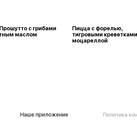
Прошутто с грибами
Пицца с форелью,
атным маслом
тигровыми креветками
моцареллой
Наше приложение
Политика ко
Публичная о
способом