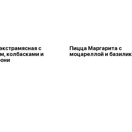
экстрамясная с
Пицца Маргарита с
м, колбасками и
моцареллой и базили
рони