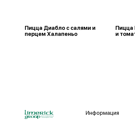
Пицца Диабло с салями и
Пицца 
перцем Халапеньо
и том
Информация
Контакты
© 2025
ИП Фатьянов Д. С.