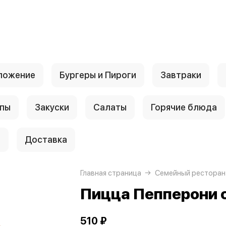
ложение
Бургеры и Пироги
Завтраки
пы
Закуски
Салаты
Горячие блюда
и
Доставка
Главная страница
Семейный ресторан
Пицца Пепперони 
510 ₽