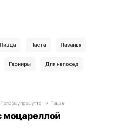
Пицца
Паста
Лазанья
Гарниры
Для непосед
 Попрошу прошутто
Пицца
с моцареллой