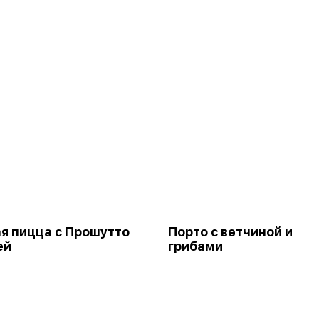
я пицца с Прошутто
Порто с ветчиной и
ей
грибами