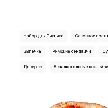
{{ textContacts }}
Набор для Пикника
Сезонное пред
Выпечка
Римские сэндвичи
Су
Десерты
Безалкогольные коктейл