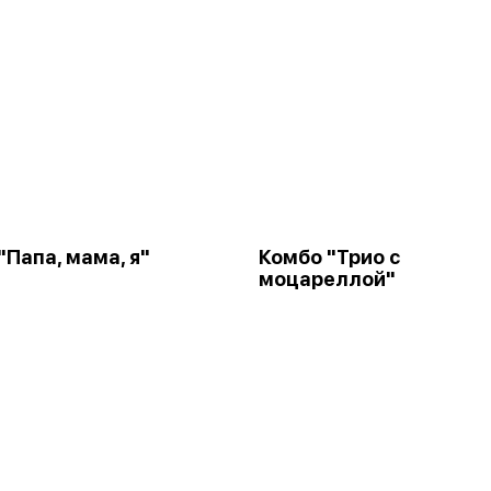
"Папа, мама, я"
Комбо "Трио с
моцареллой"