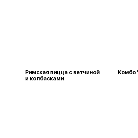
Римская пицца с ветчиной
Комбо 
и колбасками