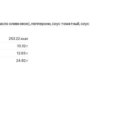
асло оливковое), пепперони, соус томатный, соус
253.22 ккал
10.32 г
12.65 г
24.82 г