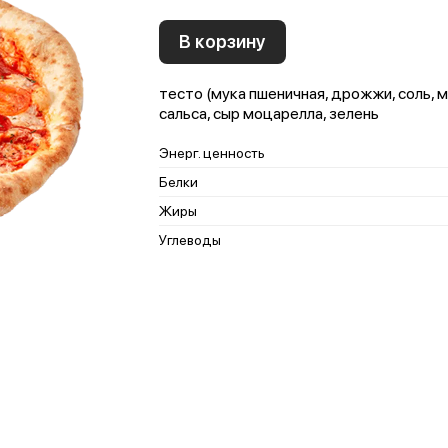
В корзину
тесто (мука пшеничная, дрожжи, соль, м
сальса, сыр моцарелла, зелень
Энерг. ценность
Белки
Жиры
Углеводы