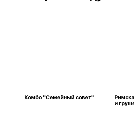
Комбо "Семейный совет"
Римска
и груш