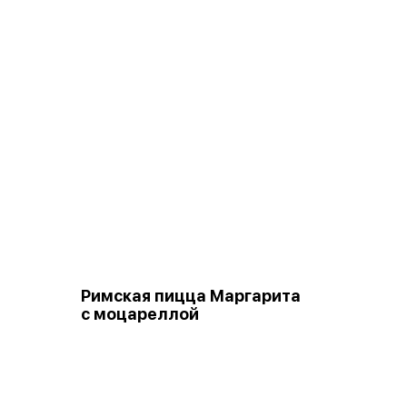
Римская пицца Маргарита
с моцареллой