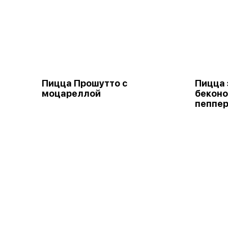
Пицца Прошутто с
Пицца 
моцареллой
беконо
пеппе