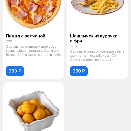
Пицца с ветчиной
Шашлычок из курочки
с фри
290 г
170 г
Состав: тесто дрожжевое,соус
томатный,ветчина,сыр Сулугуни
Состав: филе куриное, картофель
Выход:290гр Срок годности не бо
фри, кетчуп, соль Выход: 170г
Срок годности не более 2 ч,
380 ₽
350 ₽