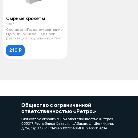
Сырные крокеты
100 г
Состав:сыр Гауда, сухари панир.,
мука, яйцо Выход: 100г Срок
реализации продукции при темп
210 ₽
Общество с ограниченной
ответственностью «Ретро»
Общество с ограниченной ответственностью «Ретро»
655017, Республика Хакасия, г. Абакан, ул. Щетинкина,
д. 24, стр. 1 ОГРН 1142468052540 ИНН 2465319234