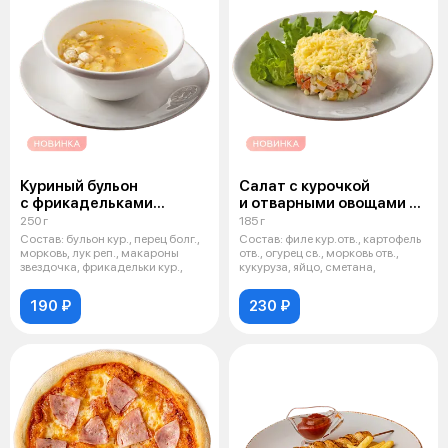
Куриный бульон
Салат с курочкой
с фрикадельками
и отварными овощами д/
и лапшой
м
250 г
185 г
Состав: бульон кур., перец болг.,
Состав: филе кур.отв., картофель
морковь, лук реп., макароны
отв., огурец св., морковь отв.,
звездочка, фрикадельки кур.,
кукуруза, яйцо, сметана,
190 ₽
230 ₽