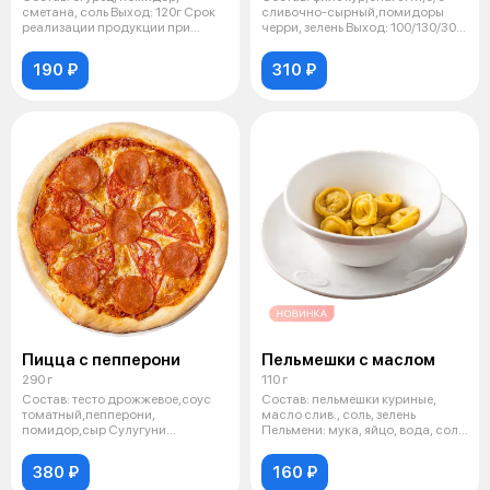
сметана, соль Выход: 120г Срок
сливочно-сырный,помидоры
реализации продукции при
черри, зелень Выход: 100/130/30г
температу
Ср
190 ₽
310 ₽
Пицца с пепперони
Пельмешки с маслом
290 г
110 г
Состав: тесто дрожжевое,соус
Состав: пельмешки куриные,
томатный,пепперони,
масло слив., соль, зелень
помидор,сыр Сулугуни
Пельмени: мука, яйцо, вода, соль,
Выход:290гр Срок год
бед
380 ₽
160 ₽