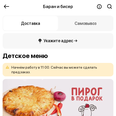
Баран и бисер
Доставка
Самовывоз
Укажите адрес →
Детское меню
Начнём
работу
в
11:00.
Сейчас
вы
можете
сделать
предзаказ.