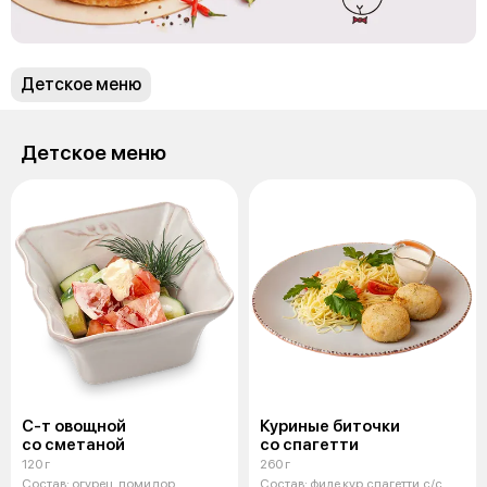
Детское меню
Детское меню
С-т овощной
Куриные биточки
со сметаной
со спагетти
120 г
260 г
Состав: огурец, помидор,
Состав: филе кур,спагетти,с/с