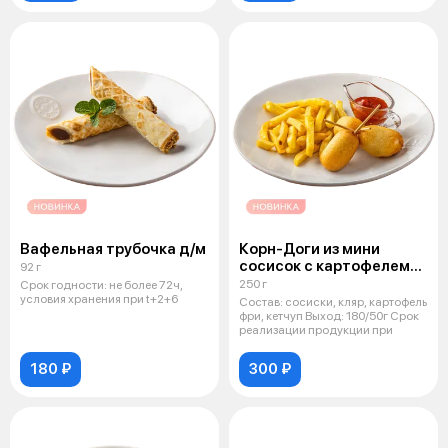
Вафельная трубочка д/м
Корн-Доги из мини
сосисок с картофелем
92 г
фри д/м
250 г
Срок годности: не более 72ч,
условия хранения при t+2+6
Состав: сосиски, кляр, картофель
фри, кетчуп Выход: 180/50г Срок
реализации продукции при
180 ₽
300 ₽