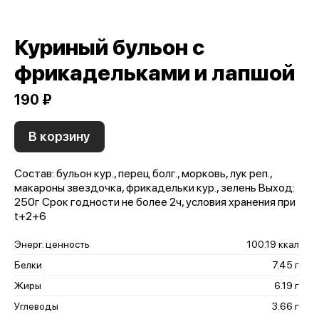
Куриный бульон с
фрикадельками и лапшой
190 ₽
В корзину
Состав: бульон кур., перец болг., морковь, лук реп.,
макароны звездочка, фрикадельки кур., зелень Выход:
250г Срок годности не более 2ч, условия хранения при
t+2+6
Энерг. ценность
100.19 ккал
Белки
7.45 г
Жиры
6.19 г
Углеводы
3.66 г