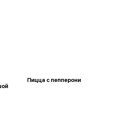
Пицца с пепперони
шой