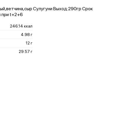
ый,ветчина,сыр Сулугуни Выход:290гр Срок
я при t+2+6
246.14 ккал
4.98 г
12 г
29.57 г