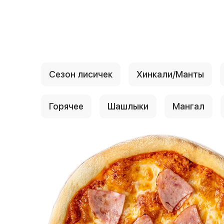
{{ textContacts }}
Сезон лисичек
Хинкали/Манты
Горячее
Шашлыки
Мангал