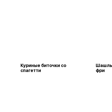
Куриные биточки со
Шашлыч
спагетти
фри