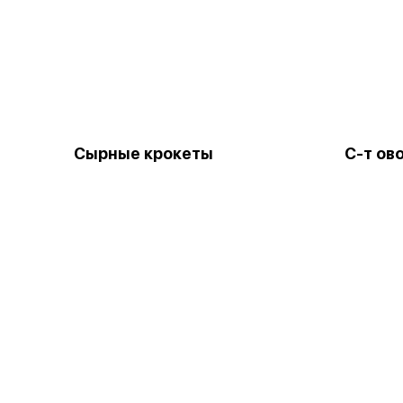
Сырные крокеты
С-т ов