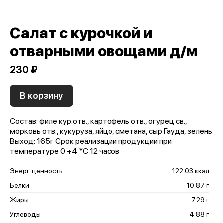
Салат с курочкой и
отварными овощами д/м
230 ₽
В корзину
Состав: филе кур.отв., картофель отв., огурец св.,
морковь отв., кукуруза, яйцо, сметана, сыр Гауда, зелень
Выход: 165г Срок реализации продукции при
температуре 0 +4 *С 12 часов
Энерг. ценность
122.03 ккал
Белки
10.87 г
Жиры
7.29 г
Углеводы
4.88 г