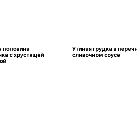
 половина
Утиная грудка в переч
ка с хрустящей
сливочном соусе
ой