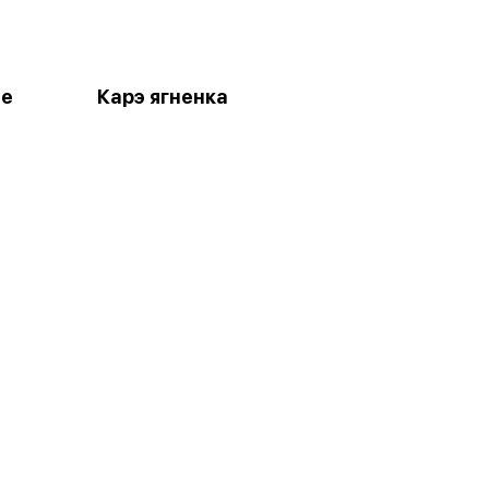
ые
Карэ ягненка