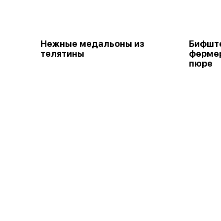
Нежные медальоны из
Бифште
телятины
фермер
пюре