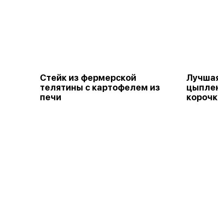
Стейк из фермерской
Лучшая
телятины с картофелем из
цыплен
печи
корочк