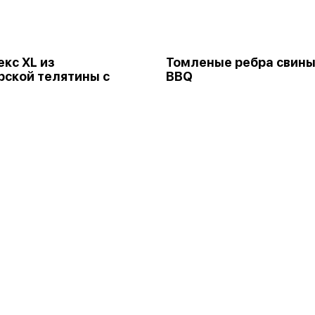
кс XL из
Томленые ребра свин
ской телятины с
BBQ