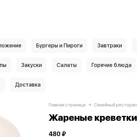
ложение
Бургеры и Пироги
Завтраки
пы
Закуски
Салаты
Горячие блюда
и
Доставка
Главная страница
Семейный ресторан
Жареные креветки 
480 ₽