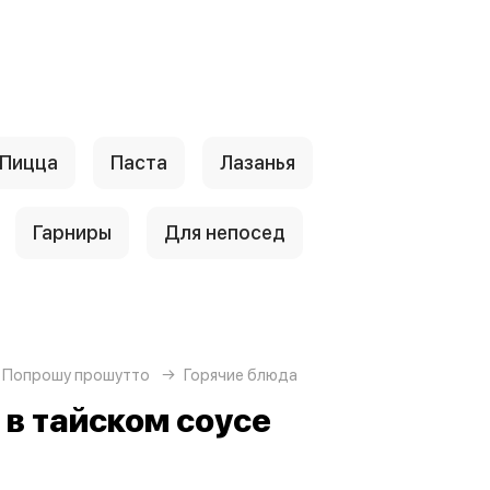
Пицца
Паста
Лазанья
Гарниры
Для непосед
 Попрошу прошутто
Горячие блюда
в тайском соусе