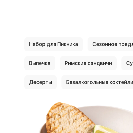
{{ textContacts }}
Набор для Пикника
Сезонное пред
Выпечка
Римские сэндвичи
Су
Десерты
Безалкогольные коктейл