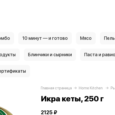
омбо
10 минут — и готово
Мясо
Пель
родукты
Блинчики и сырники
Паста и рави
ертификаты
Главная страница
Home Kitchen
Ры
Икра кеты, 250 г
2125 ₽