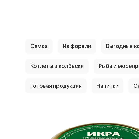
{{ textContacts }}
Самса
Из форели
Выгодные к
Котлеты и колбаски
Рыба и мореп
Готовая продукция
Напитки
С