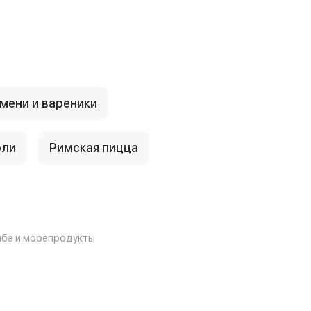
мени и вареники
оли
Римская пицца
ба и морепродукты