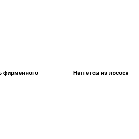
ь фирменного
Наггетсы из лосося
а