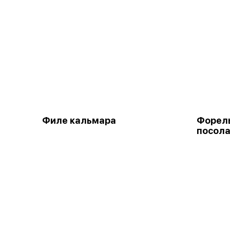
Филе кальмара
Форел
посол