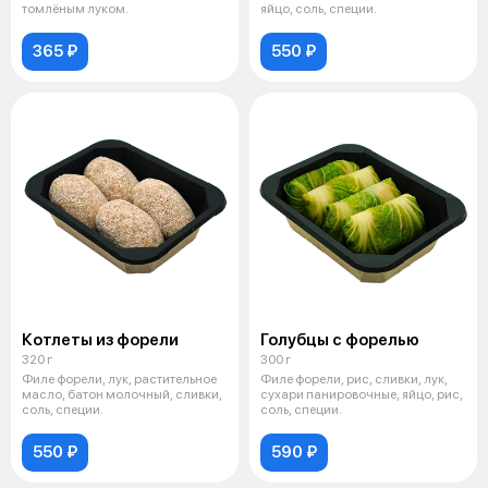
томлёным луком.
яйцо, соль, специи.
365 ₽
550 ₽
Котлеты из форели
Голубцы с форелью
320 г
300 г
Филе форели, лук, растительное
Филе форели, рис, сливки, лук,
масло, батон молочный, сливки,
сухари панировочные, яйцо, рис,
соль, специи.
соль, специи.
550 ₽
590 ₽