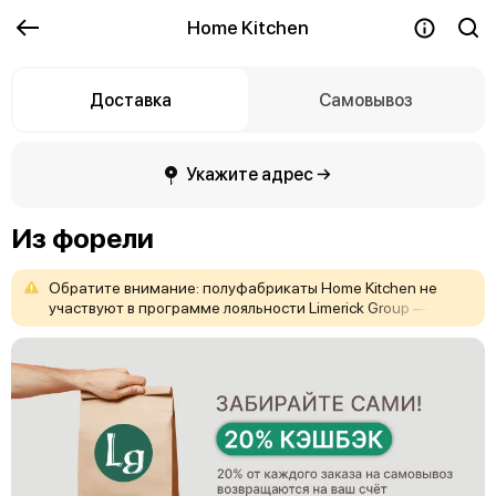
Home Kitchen
Доставка
Самовывоз
Укажите адрес →
Из форели
Обратите
внимание:
полуфабрикаты
Home
Kitchen
не
участвуют
в
программе
лояльности
Limerick
Group
—
бонусы
и
скидки
на
них
не
действуют.