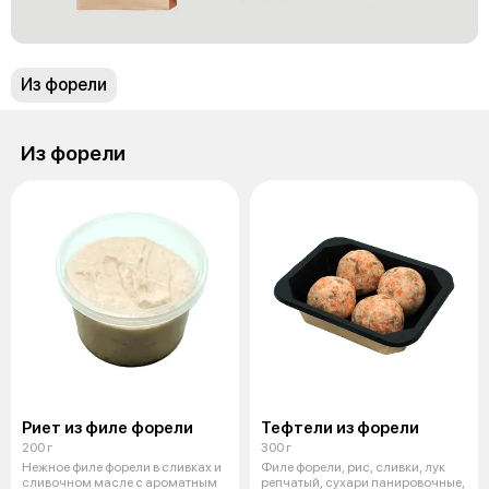
Из форели
Из форели
Риет из филе форели
Тефтели из форели
200 г
300 г
Нежное филе форели в сливках и
Филе форели, рис, сливки, лук
сливочном масле с ароматным
репчатый, сухари панировочные,