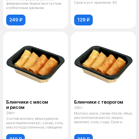
Срок и усл. хранения: 30
фермерским творогом и густым
клубничным джемом
249 ₽
129 ₽
Блинчики с мясом
Блинчики с творогом
и рисом
280 г
280 г
Молоко, мука, сахар-песок, яйцо,
растительное масло, творог,
Состав:молоко, яйцо куриное,
ванилин, соль, сода. Срок и
мука пшеничная в/с, сахар, соль,
масло подсолнечное, говядина