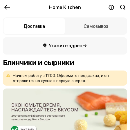
Home Kitchen
Доставка
Самовывоз
Укажите адрес →
Блинчики и сырники
Начнём
работу
в
11:00.
Оформите
предзаказ,
и
он
отправится
на
кухню
в
первую
очередь!