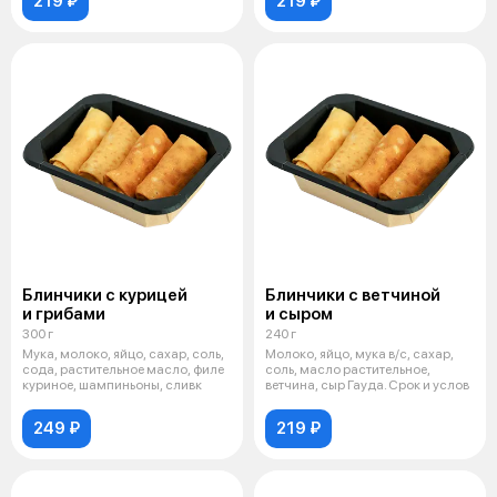
219 ₽
219 ₽
Блинчики с курицей
Блинчики с ветчиной
и грибами
и сыром
300 г
240 г
Мука, молоко, яйцо, сахар, соль,
Молоко, яйцо, мука в/с, сахар,
сода, растительное масло, филе
соль, масло растительное,
куриное, шампиньоны, сливк
ветчина, сыр Гауда. Срок и услов
249 ₽
219 ₽