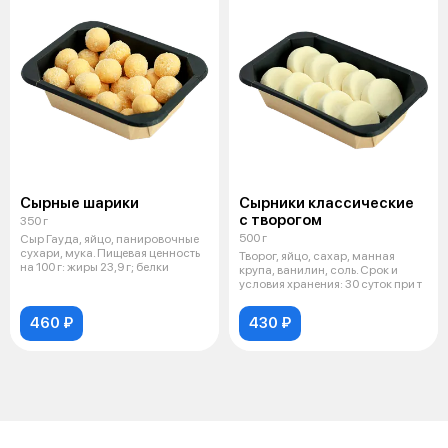
Сырные шарики
Сырники классические
с творогом
350 г
500 г
Сыр Гауда, яйцо, панировочные
сухари, мука. Пищевая ценность
Творог, яйцо, сахар, манная
на 100 г: жиры 23,9 г; белки
крупа, ванилин, соль. Срок и
условия хранения: 30 суток при т
460 ₽
430 ₽