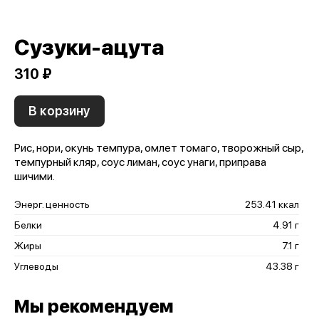
Сузуки-ацута
310 ₽
В корзину
Рис, нори, окунь темпура, омлет томаго, творожный сыр,
темпурный кляр, соус лиман, соус унаги, приправа
шичими.
Энерг. ценность
253.41 ккал
Белки
4.91 г
Жиры
7.1 г
Углеводы
43.38 г
Мы рекомендуем