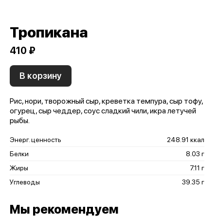
Тропикана
410 ₽
В корзину
Рис, нори, творожный сыр, креветка темпура, сыр тофу,
огурец, сыр чеддер, соус сладкий чили, икра летучей
рыбы.
Энерг. ценность
248.91 ккал
Белки
8.03 г
Жиры
7.11 г
Углеводы
39.35 г
Мы рекомендуем