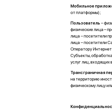
Мобильное прилож
от платформы);
Пользователь
– физ
физические лица – п
лица – посетители п
лица – посетители С
Оператору Интернет-
Субъекты, обработка
услуг лиц, входящих 
Трансграничная пе
на территорию иност
физическому лицу ил
Конфиденциальнос