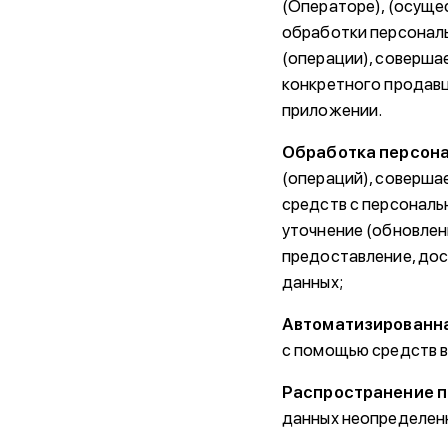
(Операторе), (осущ
обработки персональ
(операции), соверша
конкретного продавц
приложении.
Обработка персон
(операций), соверша
средств с персональн
уточнение (обновлени
предоставление, дос
данных;
Автоматизированна
с помощью средств в
Распространение 
данных неопределенн