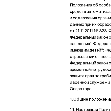
Положения об особе
средств автоматизац
и содержания органи
данных при их обраб
от 21.11.2011 № 323
Федеральный закон 
населения"; Федерал
имеющим детей"; Фед
страховании от несч
Федеральный закон о
временной нетрудосп
защите прав потреби
и военной службе» и
Оператора.
1. Общие положени
1.1. Настоящая Поли