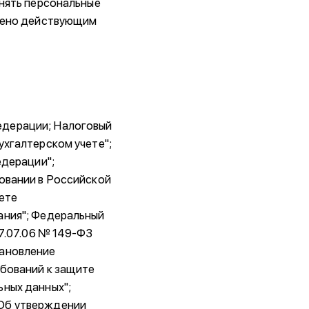
анять персональные
трено действующим
едерации; Налоговый
ухгалтерском учете";
едерации";
овании в Российской
ете
ания"; Федеральный
27.07.06 № 149-ФЗ
тановление
ебований к защите
ьных данных";
"Об утверждении