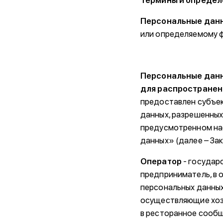
Термины и определ
Персональные дан
или определяемому ф
Персональные данн
для распространен
предоставлен субъек
данных, разрешенных
предусмотренном на
данных» (далее – За
Оператор
- государ
предприниматель, в
персональных данны
осуществляющие хоз
в ресторанное сообщ