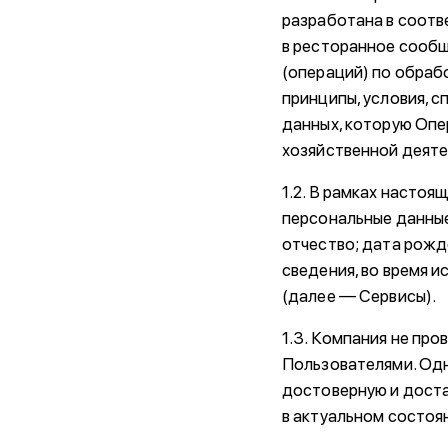
разработана в соотв
в ресторанное сообщ
(операций) по обраб
принципы, условия, 
данных, которую Опе
хозяйственной деяте
1.2. В рамках насто
персональные данные
отчество; дата рожд
сведения, во время и
(далее — Сервисы).
1.3. Компания не пр
Пользователями. Одн
достоверную и дост
в актуальном состоя