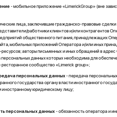
ение
- мобильное приложение «LimerickGroup» (вне зави
ические лица, заключившие гражданско-правовые сделки
редставители/работники клиентов и/или контрагентов Оп
редприятий общественного питания, принадлежащих Опе
айта, мобильных приложений Оператора и/или иных при
ресурсов; авторы письменных и иных обращений в адрес
 персональных данных которых необходима для обеспеч
в ресторанное сообщество «Limerick group»;
редача персональных данных
- передача персональны
ранного государства органу власти иностранного госуд
и иностранному юридическому лицу;
ть персональных данных
- обязанность оператора и ин