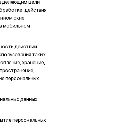
ределяющим цели
бработке, действия
онном окне
 в мобильном
пность действий
спользования таких
опление, хранение,
спространение,
ние персональных
ональных данных
рытие персональных