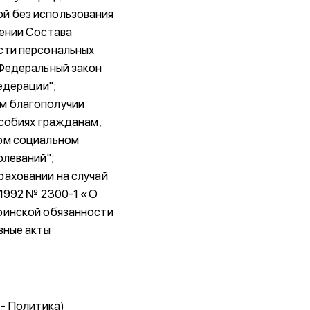
й без использования
дении Состава
сти персональных
 Федеральный закон
едерации";
м благополучии
особиях гражданам,
ном социальном
олеваний";
раховании на случай
.1992 № 2300-1 «О
оинской обязанности
вные акты
 - Политика)