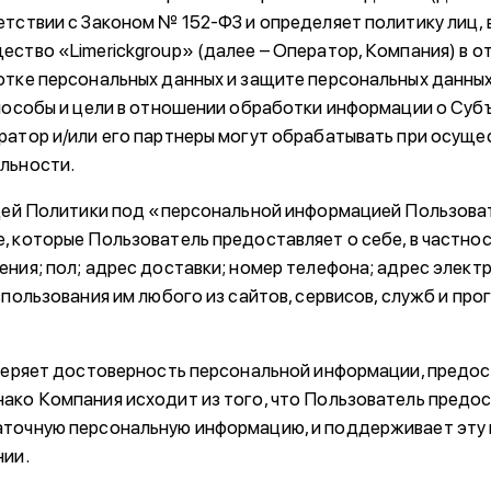
етствии с Законом № 152-ФЗ и определяет политику лиц,
ество «Limerickgroup» (далее – Оператор, Компания) в 
отке персональных данных и защите персональных данных
способы и цели в отношении обработки информации о Суб
ратор и/или его партнеры могут обрабатывать при осуще
льности.
ящей Политики под «персональной информацией Пользов
, которые Пользователь предоставляет о себе, в частнос
ения; пол; адрес доставки; номер телефона; адрес элект
спользования им любого из сайтов, сервисов, служб и пр
оверяет достоверность персональной информации, предо
ако Компания исходит из того, что Пользователь предо
аточную персональную информацию, и поддерживает эт
нии.