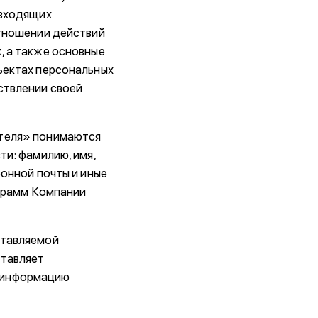
 входящих
отношении действий
, а также основные
ъектах персональных
ствлении своей
ателя» понимаются
ти: фамилию, имя,
ронной почты и иные
ограмм Компании
ставляемой
ставляет
у информацию