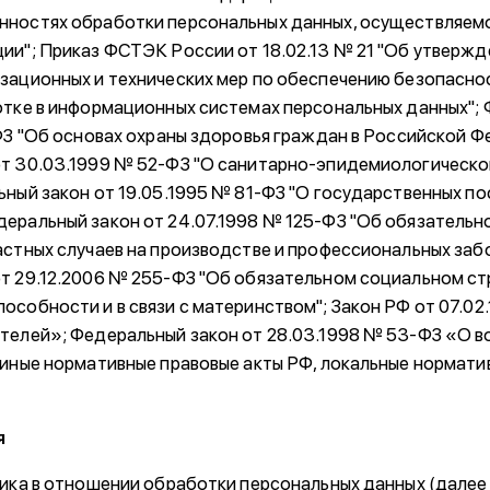
нностях обработки персональных данных, осуществляемо
ии"; Приказ ФСТЭК России от 18.02.13 № 21 "Об утверж
зационных и технических мер по обеспечению безопасно
отке в информационных системах персональных данных";
-ФЗ "Об основах охраны здоровья граждан в Российской Ф
от 30.03.1999 № 52-ФЗ "О санитарно-эпидемиологическо
ьный закон от 19.05.1995 № 81-ФЗ "О государственных п
еральный закон от 24.07.1998 № 125-ФЗ "Об обязатель
астных случаев на производстве и профессиональных заб
т 29.12.2006 № 255-ФЗ "Об обязательном социальном ст
особности и в связи с материнством"; Закон РФ от 07.02
телей»; Федеральный закон от 28.03.1998 № 53-ФЗ «О в
 иные нормативные правовые акты РФ, локальные нормати
я
тика в отношении обработки персональных данных (далее