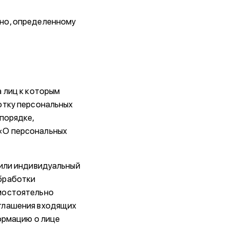
нно, определенному
а лиц к которым
отку персональных
порядке,
«О персональных
 или индивидуальный
бработки
мостоятельно
оглашения входящих
ормацию о лице