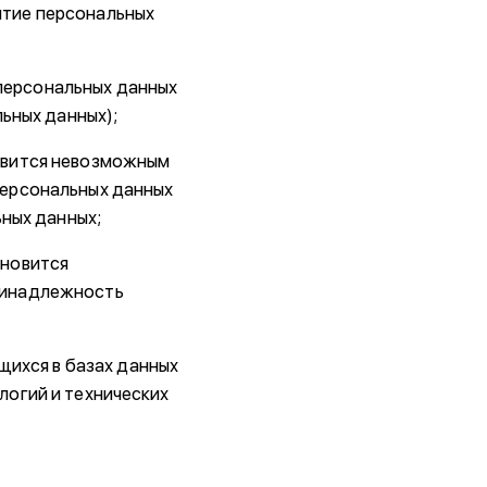
ытие персональных
персональных данных
ьных данных);
новится невозможным
персональных данных
ьных данных;
ановится
ринадлежность
ихся в базах данных
огий и технических