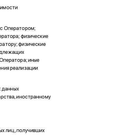
симости
 с Оператором;
ератора; физические
ратору; физические
надлежащих
 Оператора; иные
ения реализации
х данных
арства, иностранному
ых лиц, получивших