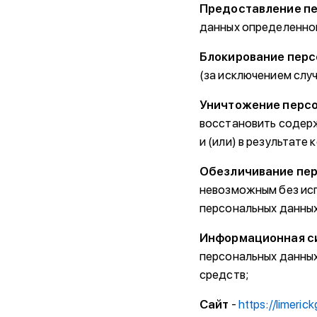
Предоставление п
данных определенном
Блокирование перс
(за исключением слу
Уничтожение перс
восстановить содер
и (или) в результат
Обезличивание пе
невозможным без ис
персональных данных
Информационная с
персональных данных
средств;
Сайт
-
https://limeric