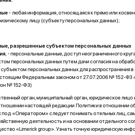
ения:
ные
- любая информация, относящаяся к прямо или косве
изическому лицу (субъекту персональных данных);
ые, разрешенные субъектом персональных данных
ия
, - персональные данные, доступ неограниченного круг
том персональных данных путем дачи согласия на обраб
 субъектом персональных данных для распространения в 
стоящим Федеральным законом от 27.07.2006 № 152-ФЗ 
кон № 152-ФЗ)
ственный орган, муниципальный орган, юридическое лицо
 отношении настоящей редакции Политики в отношении о
х под «Оператором» следует понимать отельных лиц, са
яйственную деятельность и на основании отдельного с
ество «Limerick group». Узнать точную юридическую инф