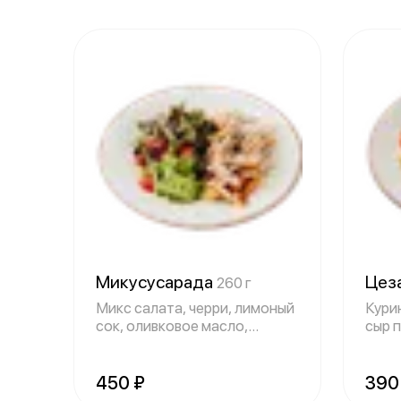
Микусусарада
Цез
260 г
Микс салата, черри, лимоный
Кури
сок, оливковое масло,
сыр 
картофельн
соу
450 ₽
390