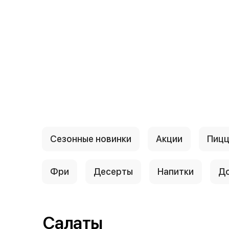
{{ textContacts }}
Сезонные новинки
Акции
Пиц
Фри
Десерты
Напитки
До
Салаты