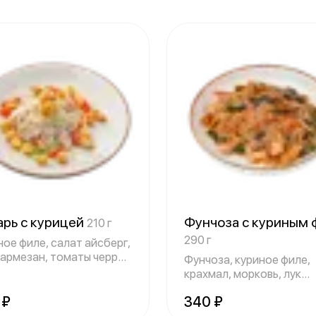
арь с курицей
Фунчоза с куриным 
210 г
290 г
ное филе, салат айсберг,
пармезан, томаты черри,
Фунчоза, куриное филе,
крахмал, морковь, лук
репчатый, болга
 ₽
340 ₽