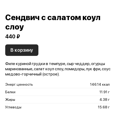
Сендвич с салатом коул
слоу
440 ₽
В корзину
Филе куриной грудки в темпуре, сыр чеддер, огурцы
маринованные, салат коул слоу, помидоры, лук фри, соус
медово-горчичный (острое).
Энерг. ценность
146.14 ккал
Белки
11.91 г
Жиры
4.38 г
Углеводы
15.68 г