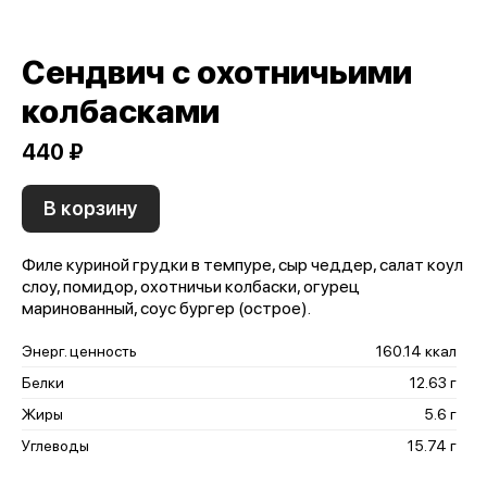
Сендвич с охотничьими
колбасками
440 ₽
В корзину
Филе куриной грудки в темпуре, сыр чеддер, салат коул
слоу, помидор, охотничьи колбаски, огурец
маринованный, соус бургер (острое).
Энерг. ценность
160.14 ккал
Белки
12.63 г
Жиры
5.6 г
Углеводы
15.74 г