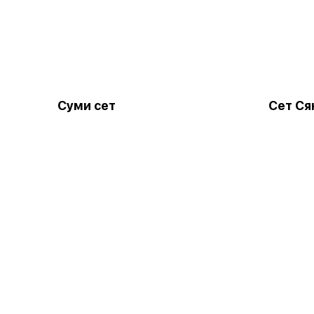
Суми сет
Сет Ся