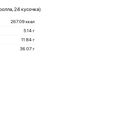
ролла, 24 кусочка).
267.09 ккал
5.14 г
11.84 г
36.07 г