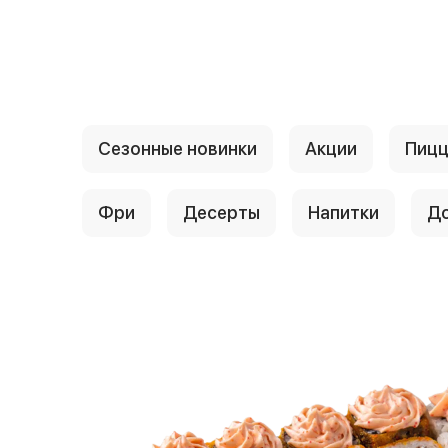
{{ textContacts }}
Сезонные новинки
Акции
Пиц
Фри
Десерты
Напитки
До