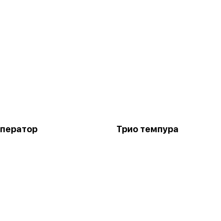
мператор
Трио темпура