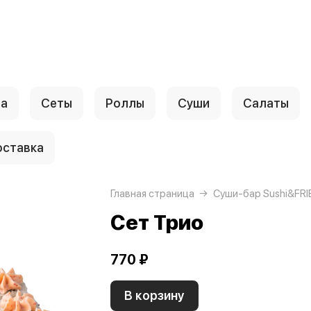
ца
Сеты
Роллы
Суши
Салаты
ставка
Главная страница
Суши-бар Sushi&FRI
Сет Трио
770 ₽
В корзину