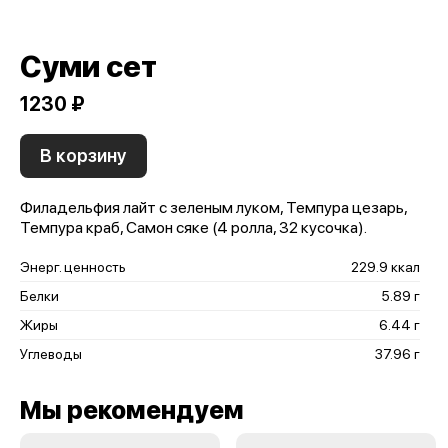
Суми сет
1230 ₽
В корзину
Филадельфия лайт с зеленым луком, Темпура цезарь,
Темпура краб, Самон сяке (4 ролла, 32 кусочка).
Энерг. ценность
229.9 ккал
Белки
5.89 г
Жиры
6.44 г
Углеводы
37.96 г
Мы рекомендуем