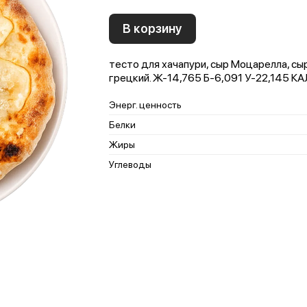
В корзину
тесто для хачапури, сыр Моцарелла, сыр
грецкий. Ж-14,765 Б-6,091 У-22,145 К
Энерг. ценность
Белки
Жиры
Углеводы