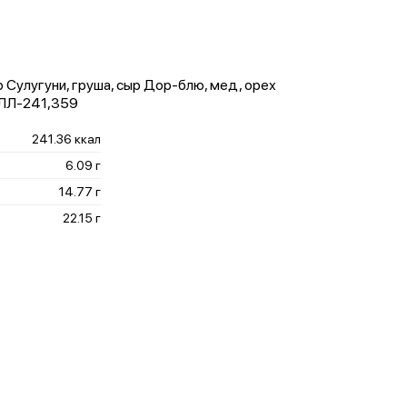
 Сулугуни, груша, сыр Дор-блю, мед, орех
АЛЛ-241,359
241.36 ккал
6.09 г
14.77 г
22.15 г