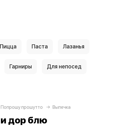
Пицца
Паста
Лазанья
Гарниры
Для непосед
 Попрошу прошутто
Выпечка
 и дор блю