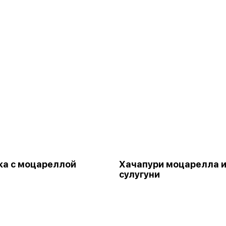
а с моцареллой
Хачапури моцарелла 
сулугуни