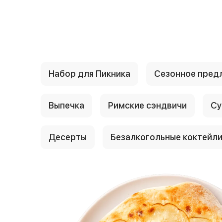
{{ textContacts }}
Набор для Пикника
Сезонное пред
Выпечка
Римские сэндвичи
Су
Десерты
Безалкогольные коктейл