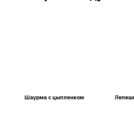
Шаурма с цыпленком
Лепешк