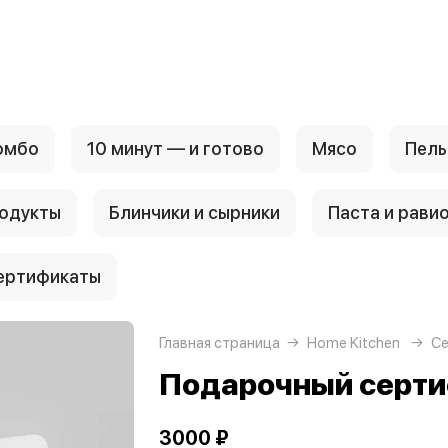
омбо
10 минут — и готово
Мясо
Пель
родукты
Блинчики и сырники
Паста и рави
ертификаты
Главная страница
Home Kitchen
С
Подарочный серти
3000 ₽