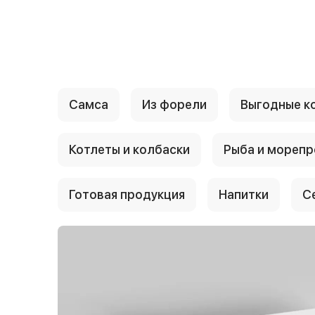
{{ textContacts }}
Самса
Из форели
Выгодные к
Котлеты и колбаски
Рыба и мореп
Готовая продукция
Напитки
С