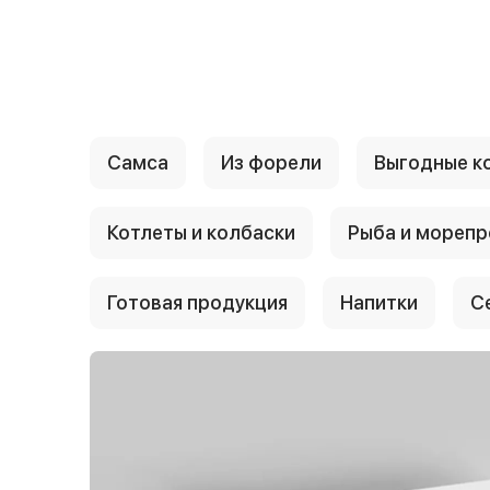
{{ textContacts }}
Самса
Из форели
Выгодные к
Котлеты и колбаски
Рыба и мореп
Готовая продукция
Напитки
С