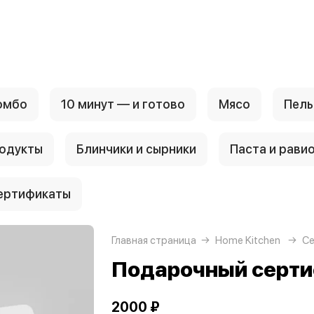
омбо
10 минут — и готово
Мясо
Пель
родукты
Блинчики и сырники
Паста и рави
ертификаты
Главная страница
Home Kitchen
С
Подарочный серти
2000 ₽