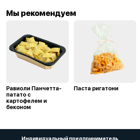
Мы рекомендуем
Равиоли Панчетта-
Паста ригатони
патато с
картофелем и
беконом
Индивидуальный предприниматель