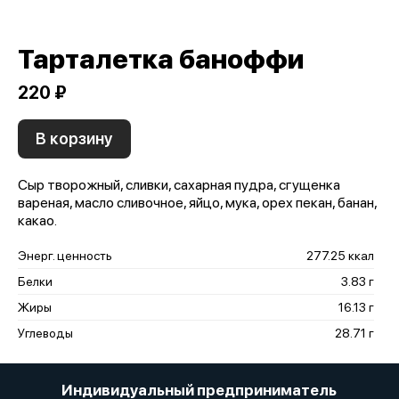
Тарталетка баноффи
220 ₽
В корзину
Сыр творожный, сливки, сахарная пудра, сгущенка
вареная, масло сливочное, яйцо, мука, орех пекан, банан,
какао.
Энерг. ценность
277.25 ккал
Белки
3.83 г
Жиры
16.13 г
Углеводы
28.71 г
Индивидуальный предприниматель