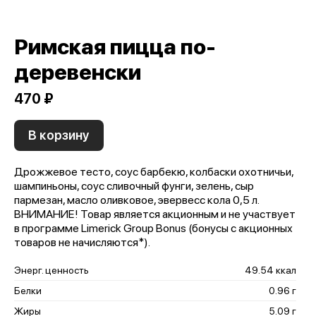
Римская пицца по-
деревенски
470 ₽
В корзину
Дрожжевое тесто, соус барбекю, колбаски охотничьи,
шампиньоны, соус сливочный фунги, зелень, сыр
пармезан, масло оливковое, эвервесс кола 0,5 л.
ВНИМАНИЕ! Товар является акционным и не участвует
в программе Limerick Group Bonus (бонусы с акционных
товаров не начисляются*).
Энерг. ценность
49.54 ккал
Белки
0.96 г
Жиры
5.09 г