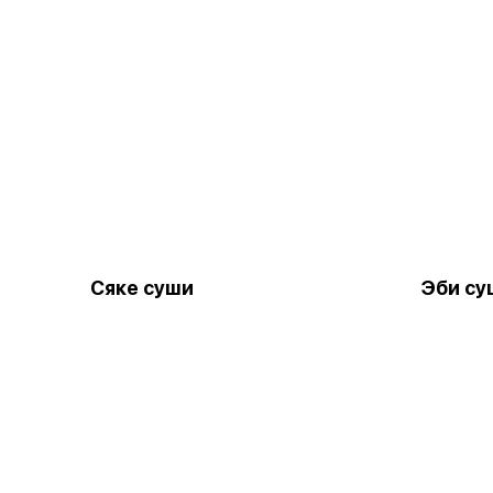
Сяке суши
Эби су