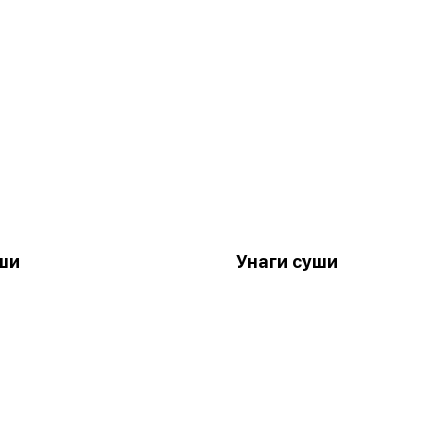
ши
Унаги суши