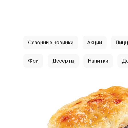
{{ textContacts }}
Сезонные новинки
Акции
Пиц
Фри
Десерты
Напитки
До