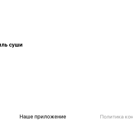
иль суши
Наше приложение
Политика ко
Публичная о