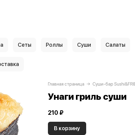
ца
Сеты
Роллы
Суши
Салаты
ставка
Главная страница
Суши-бар Sushi&FRI
Унаги гриль суши
210 ₽
В корзину