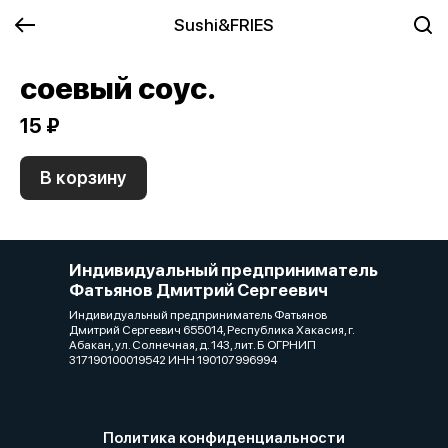
Sushi&FRIES
соевый соус.
15 ₽
В корзину
Индивидуальный предприниматель
Фатьянов Дмитрий Сергеевич
Индивидуальный предприниматель Фатьянов
Дмитрий Сергеевич 655014, Республика Хакасия, г.
Абакан, ул. Солнечная, д. 143, лит. Б ОГРНИП
317190100019542 ИНН 190107996994
Политика конфиденциальности