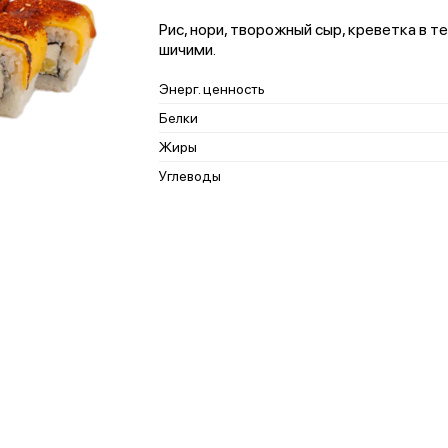
Рис, нори, творожный сыр, креветка в т
шичими.
Энерг. ценность
Белки
Жиры
Углеводы