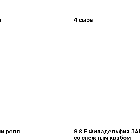
а
4 сыра
и ролл
S & F Филадельфия ЛА
со снежным крабом