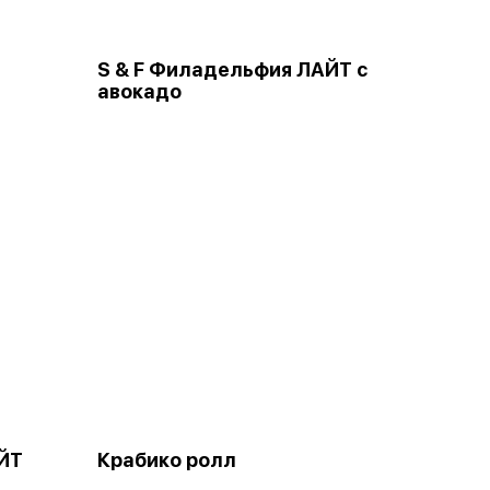
S & F Филадельфия ЛАЙТ с
авокадо
ЙТ
Крабико ролл