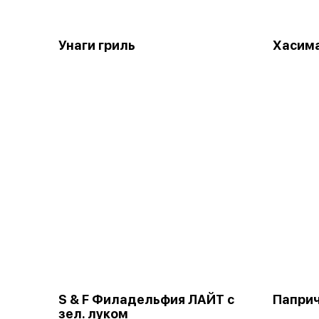
Унаги гриль
Хасим
S & F Филадельфия ЛАЙТ с
Паприч
зел. луком