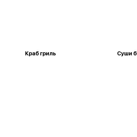
Краб гриль
Суши б