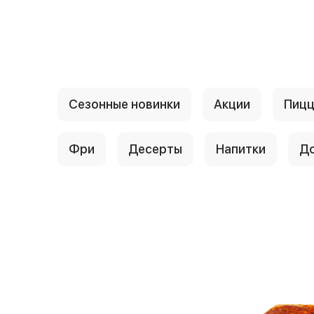
{{ textContacts }}
Сезонные новинки
Акции
Пиц
Фри
Десерты
Напитки
До