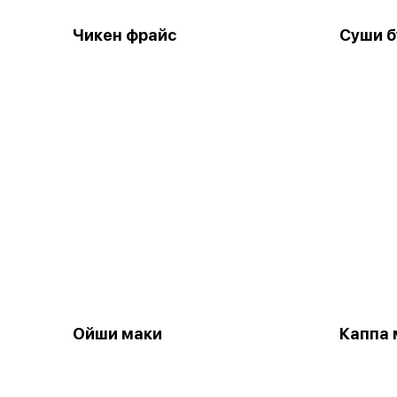
Чикен фрайс
Суши б
Ойши маки
Каппа 