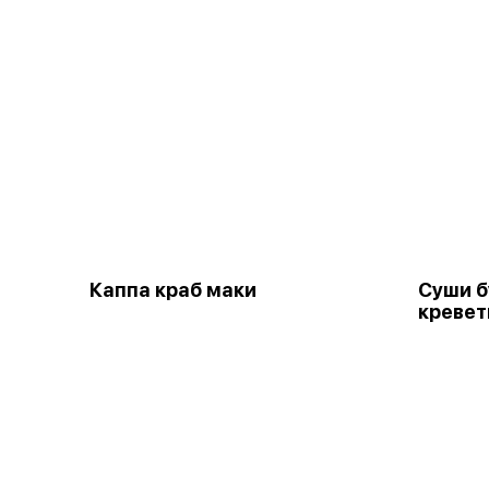
Каппа краб маки
Суши б
кревет