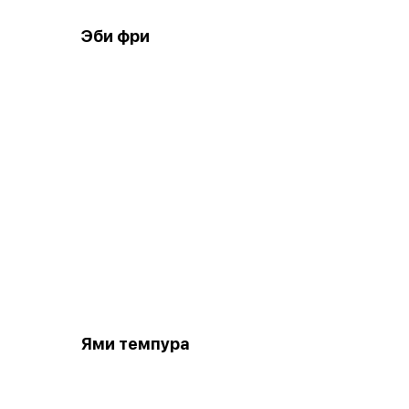
Эби фри
Ями темпура