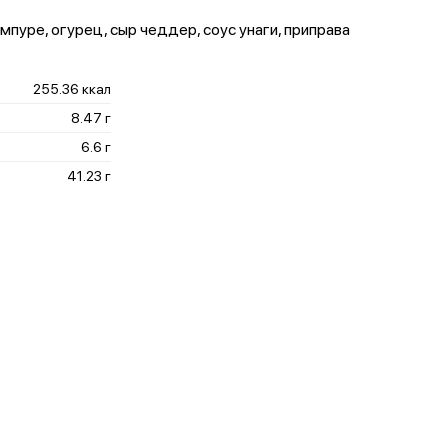
емпуре, огурец, сыр чеддер, соус унаги, приправа
255.36 ккал
8.47 г
6.6 г
41.23 г