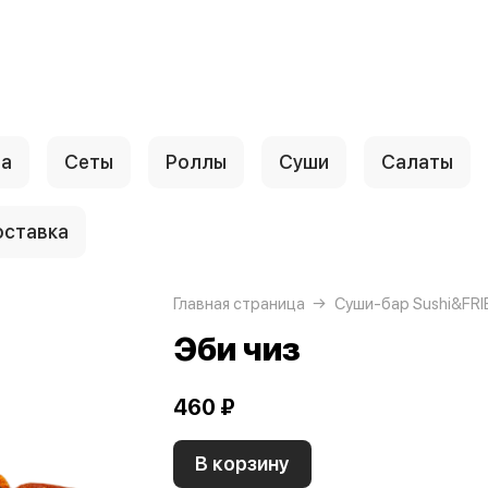
ца
Сеты
Роллы
Суши
Салаты
ставка
Главная страница
Суши-бар Sushi&FRI
Эби чиз
460 ₽
В корзину