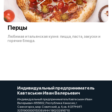
Перцы
Любимая итальянская кухня: пицца, паста, закуски и
горячие блюда.
Индивидуальный предприниматель
Кавтаськин Иван Валерьевич
Индивидуальный предприниматель Кавтаськин Иван
Валерьевич 655602, Республика Хакасия, г.
Саяногорск, мкр. Советский, д. 4, кв. 4 ОГРНИП
325190000015336 ИНН 190202916710