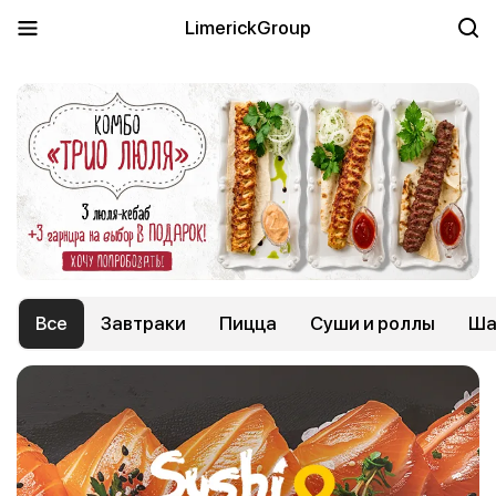
LimerickGroup
Все
Завтраки
Пицца
Суши и роллы
Ша