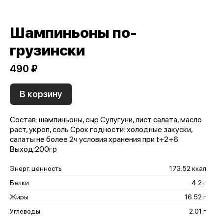
Шампиньоны по-
грузински
490 ₽
В корзину
Состав: шампиньоны, сыр Сулугуни, лист салата, масло
раст, укроп, соль Срок годности: холодные закуски,
салаты не более 2ч условия хранения при t+2+6
Выход:200гр
Энерг. ценность
173.52 ккал
Белки
4.2 г
Жиры
16.52 г
Углеводы
2.01 г