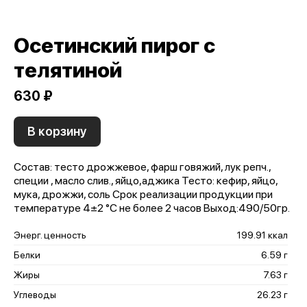
Осетинский пирог с
телятиной
630 ₽
В корзину
Состав: тесто дрожжевое, фарш говяжий, лук репч.,
специи , масло слив., яйцо,аджика Тесто: кефир, яйцо,
мука, дрожжи, соль Срок реализации продукции при
температуре 4±2 °С не более 2 часов Выход:490/50гр.
Энерг. ценность
199.91 ккал
Белки
6.59 г
Жиры
7.63 г
Углеводы
26.23 г