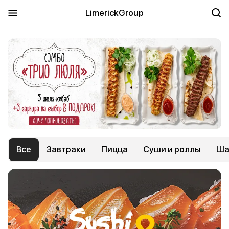
LimerickGroup
Все
Завтраки
Пицца
Суши и роллы
Ша