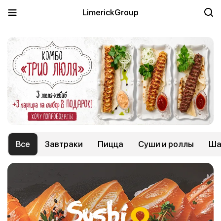
LimerickGroup
Все
Завтраки
Пицца
Суши и роллы
Ша