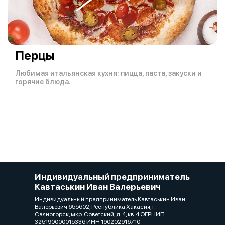
Перцы
Любимая итальянская кухня: пицца, паста, закуски и
горячие блюда.
Индивидуальный предприниматель
Кавтаськин Иван Валерьевич
Индивидуальный предприниматель Кавтаськин Иван
Валерьевич 655602, Республика Хакасия, г.
Саяногорск, мкр. Советский, д. 4, кв. 4 ОГРНИП
325190000015336 ИНН 190202916710