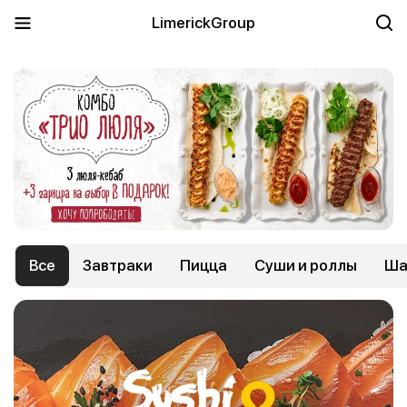
LimerickGroup
Все
Завтраки
Пицца
Суши и роллы
Ша