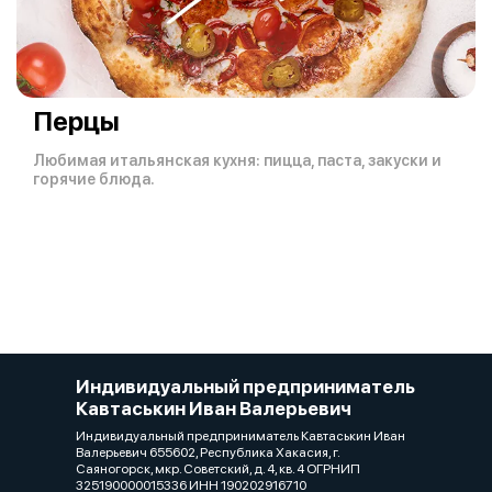
Перцы
Любимая итальянская кухня: пицца, паста, закуски и
горячие блюда.
Индивидуальный предприниматель
Кавтаськин Иван Валерьевич
Индивидуальный предприниматель Кавтаськин Иван
Валерьевич 655602, Республика Хакасия, г.
Саяногорск, мкр. Советский, д. 4, кв. 4 ОГРНИП
325190000015336 ИНН 190202916710