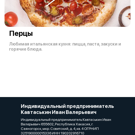
Перцы
Любимая итальянская кухня: пицца, паста, закуски и
горячие блюда.
Индивидуальный предприниматель
Кавтаськин Иван Валерьевич
Индивидуальный предприниматель Кавтаськин Иван
Валерьевич 655602, Республика Хакасия, г.
Саяногорск, мкр. Советский, д. 4, кв. 4 ОГРНИП
325190000015336 ИНН 190202916710