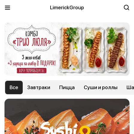
LimerickGroup
Все
Завтраки
Пицца
Суши и роллы
Ша