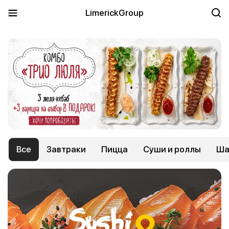
LimerickGroup
Все
Завтраки
Пицца
Суши и роллы
Ша