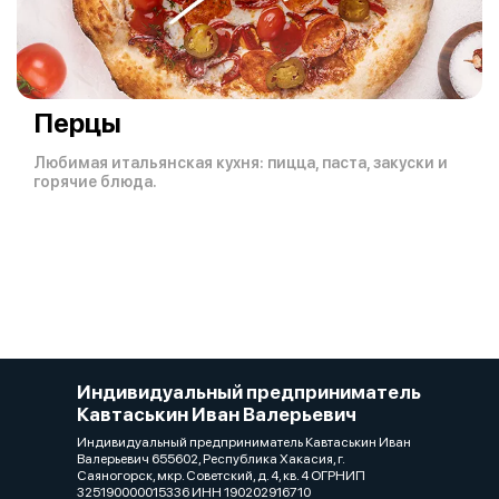
Перцы
Любимая итальянская кухня: пицца, паста, закуски и
горячие блюда.
Индивидуальный предприниматель
Кавтаськин Иван Валерьевич
Индивидуальный предприниматель Кавтаськин Иван
Валерьевич 655602, Республика Хакасия, г.
Саяногорск, мкр. Советский, д. 4, кв. 4 ОГРНИП
325190000015336 ИНН 190202916710