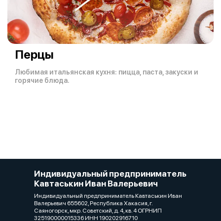
Перцы
Любимая итальянская кухня: пицца, паста, закуски и
горячие блюда.
Индивидуальный предприниматель
Кавтаськин Иван Валерьевич
Индивидуальный предприниматель Кавтаськин Иван
Валерьевич 655602, Республика Хакасия, г.
Саяногорск, мкр. Советский, д. 4, кв. 4 ОГРНИП
325190000015336 ИНН 190202916710