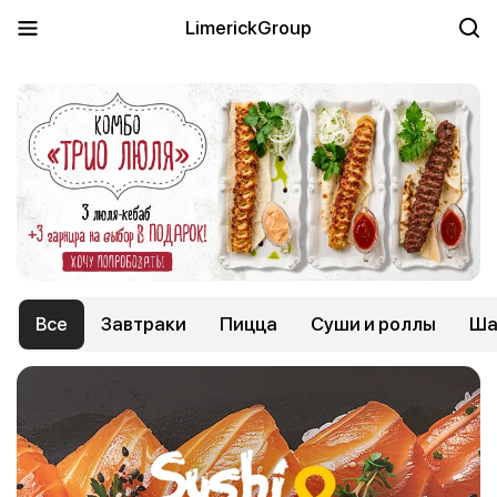
LimerickGroup
Все
Завтраки
Пицца
Суши и роллы
Ша